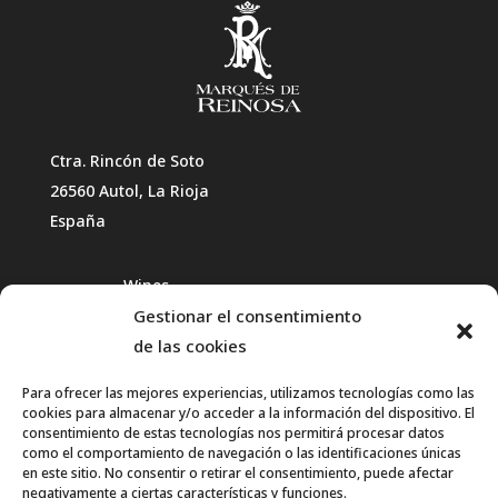
Ctra. Rincón de Soto
26560 Autol, La Rioja
España
Wines
Gestionar el consentimiento
Winetourism
de las cookies
Contact
Para ofrecer las mejores experiencias, utilizamos tecnologías como las
cookies para almacenar y/o acceder a la información del dispositivo. El
Teléfono:
consentimiento de estas tecnologías nos permitirá procesar datos
+34 941 40 13 27
como el comportamiento de navegación o las identificaciones únicas
en este sitio. No consentir o retirar el consentimiento, puede afectar
negativamente a ciertas características y funciones.