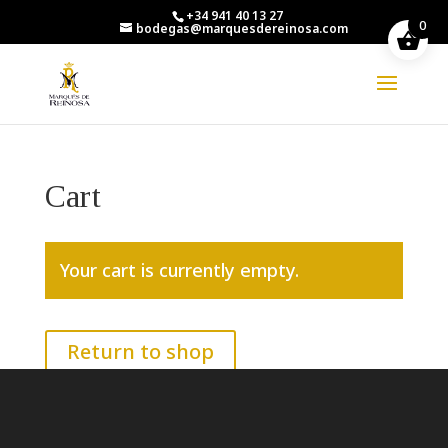
+34 941 40 13 27
0
bodegas@marquesdereinosa.com
Cart
Your cart is currently empty.
Return to shop